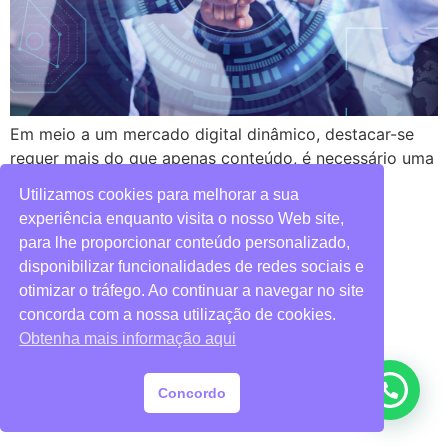
Em meio a um mercado digital dinâmico, destacar-se
requer mais do que apenas conteúdo, é necessário uma
estratégia meticulosamente planejada.
Utilizamos cookies para melhorar a sua
experiência enquanto visita o nosso Web site,
para lhe proporcionar conteúdo personalizado,
disponibilizar funcionalidades de redes sociais e
Todos os direitos reservados
otimizar o tráfego. Ao continuar a navegar no site
concorda com a nossa utilização de cookies.
Obtenha mais informação aqui
Concordo