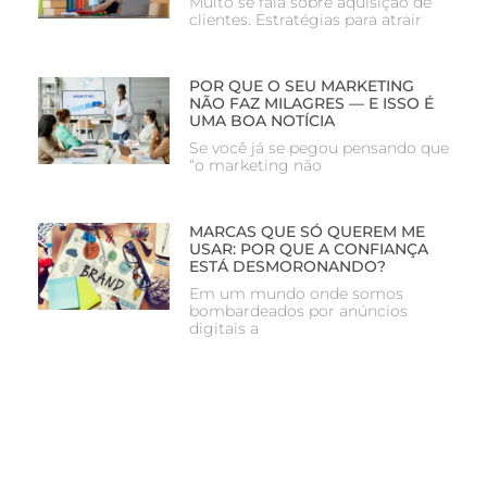
Muito se fala sobre aquisição de
clientes. Estratégias para atrair
POR QUE O SEU MARKETING
NÃO FAZ MILAGRES — E ISSO É
UMA BOA NOTÍCIA
Se você já se pegou pensando que
“o marketing não
MARCAS QUE SÓ QUEREM ME
USAR: POR QUE A CONFIANÇA
ESTÁ DESMORONANDO?
Em um mundo onde somos
bombardeados por anúncios
digitais a