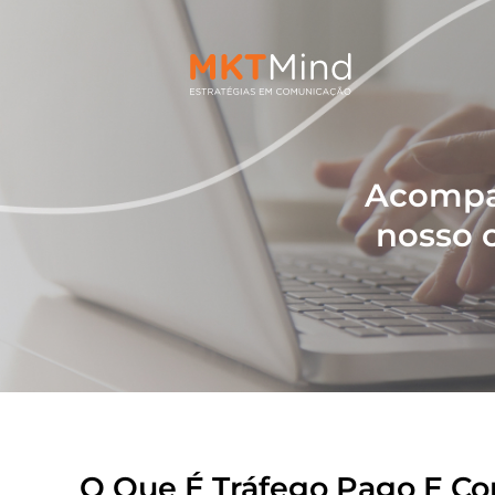
Acompan
nosso o
O Que É Tráfego Pago E Co