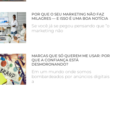
POR QUE O SEU MARKETING NÃO FAZ
MILAGRES — E ISSO É UMA BOA NOTÍCIA
Se você já se pegou pensando que “o
marketing não
MARCAS QUE SÓ QUEREM ME USAR: POR
QUE A CONFIANÇA ESTÁ
DESMORONANDO?
Em um mundo onde somos
bombardeados por anúncios digitais
a