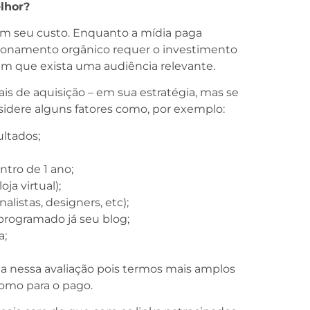
elhor?
em seu custo. Enquanto a mídia paga
cionamento orgânico requer o investimento
em que exista uma audiência relevante.
ais de aquisição – em sua estratégia, mas se
nsidere alguns fatores como, por exemplo:
ltados;
ro de 1 ano;
ja virtual);
alistas, designers, etc);
programado já seu blog;
a;
da nessa avaliação pois termos mais amplos
como para o pago.