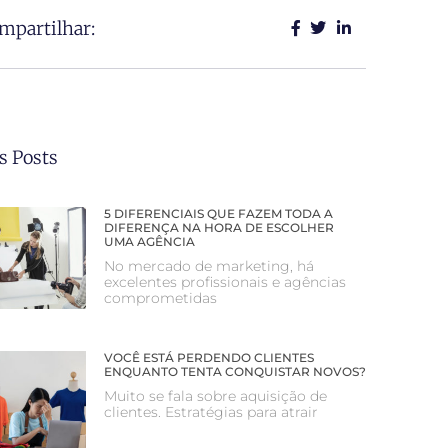
mpartilhar:
s Posts
5 DIFERENCIAIS QUE FAZEM TODA A
DIFERENÇA NA HORA DE ESCOLHER
UMA AGÊNCIA
No mercado de marketing, há
excelentes profissionais e agências
comprometidas
VOCÊ ESTÁ PERDENDO CLIENTES
ENQUANTO TENTA CONQUISTAR NOVOS?
Muito se fala sobre aquisição de
clientes. Estratégias para atrair