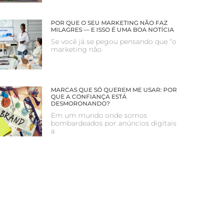
POR QUE O SEU MARKETING NÃO FAZ
MILAGRES — E ISSO É UMA BOA NOTÍCIA
Se você já se pegou pensando que “o
marketing não
MARCAS QUE SÓ QUEREM ME USAR: POR
QUE A CONFIANÇA ESTÁ
DESMORONANDO?
Em um mundo onde somos
bombardeados por anúncios digitais
a