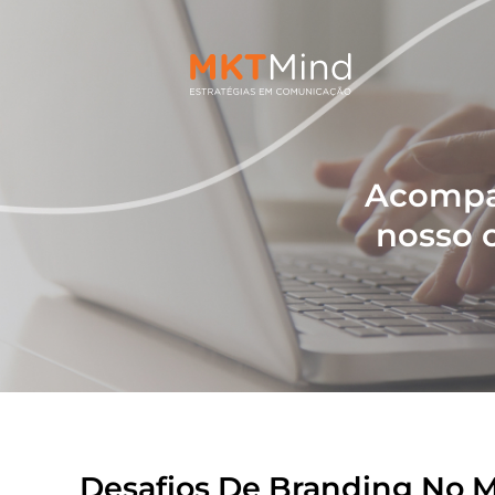
Acompan
nosso o
Desafios De Branding No 