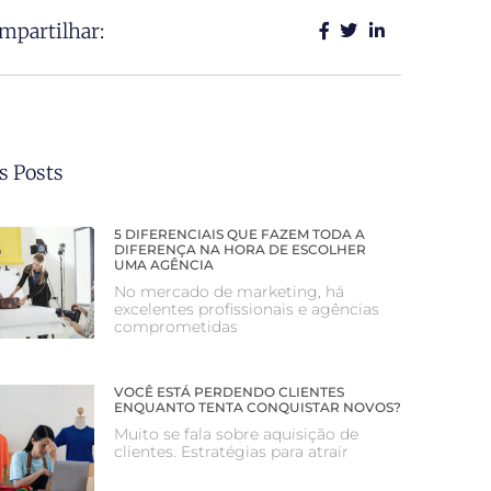
mpartilhar:
s Posts
5 DIFERENCIAIS QUE FAZEM TODA A
DIFERENÇA NA HORA DE ESCOLHER
UMA AGÊNCIA
No mercado de marketing, há
excelentes profissionais e agências
comprometidas
VOCÊ ESTÁ PERDENDO CLIENTES
ENQUANTO TENTA CONQUISTAR NOVOS?
Muito se fala sobre aquisição de
clientes. Estratégias para atrair